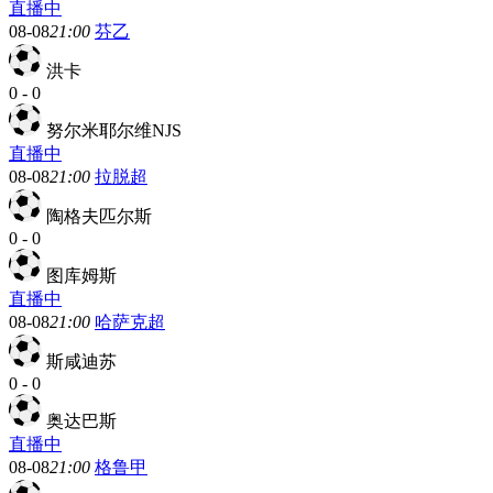
直播中
08-08
21:00
芬乙
洪卡
0
-
0
努尔米耶尔维NJS
直播中
08-08
21:00
拉脱超
陶格夫匹尔斯
0
-
0
图库姆斯
直播中
08-08
21:00
哈萨克超
斯咸迪苏
0
-
0
奥达巴斯
直播中
08-08
21:00
格鲁甲