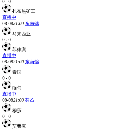
0
-
0
扎布热矿工
直播中
08-08
21:00
东南锦
马来西亚
0
-
0
菲律宾
直播中
08-08
21:00
东南锦
泰国
0
-
0
缅甸
直播中
08-08
21:00
芬乙
穆莎
0
-
0
艾弗克