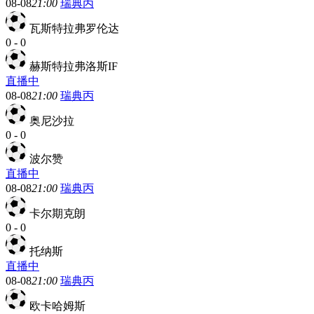
08-08
21:00
瑞典丙
瓦斯特拉弗罗伦达
0
-
0
赫斯特拉弗洛斯IF
直播中
08-08
21:00
瑞典丙
奥尼沙拉
0
-
0
波尔赞
直播中
08-08
21:00
瑞典丙
卡尔期克朗
0
-
0
托纳斯
直播中
08-08
21:00
瑞典丙
欧卡哈姆斯