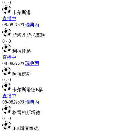
0
-
0
卡尔斯港
直播中
08-08
21:00
瑞典丙
斯塔凡斯托普联
0
-
0
利拉托格
直播中
08-08
21:00
瑞典丙
阿拉佛斯
0
-
0
卡尔斯塔德B队
直播中
08-08
21:00
瑞典丙
格雷柏斯塔德
0
-
0
IFK斯克维德