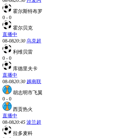
08-08
20:30
丹麦丙
霍尔斯特布罗
0
-
0
霍尔贝克
直播中
08-08
20:30
乌克超
利维贝雷
0
-
0
库德里夫卡
直播中
08-08
20:30
越南联
胡志明市飞翼
0
-
0
西贡热火
直播中
08-08
20:45
波兰超
拉多麦科