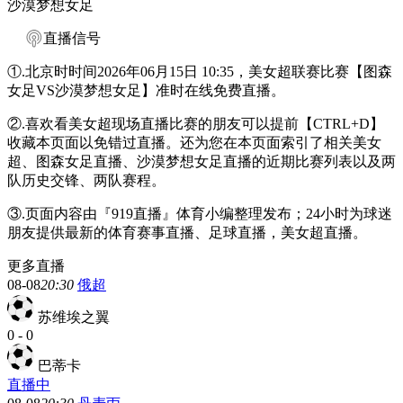
沙漠梦想女足
直播信号
①.北京时时间2026年06月15日 10:35，美女超联赛比赛【图森
女足VS沙漠梦想女足】准时在线免费直播。
②.喜欢看美女超现场直播比赛的朋友可以提前【CTRL+D】
收藏本页面以免错过直播。还为您在本页面索引了相关美女
超、图森女足直播、沙漠梦想女足直播的近期比赛列表以及两
队历史交锋、两队赛程。
③.页面内容由『919直播』体育小编整理发布；24小时为球迷
朋友提供最新的体育赛事直播、足球直播，美女超直播。
更多直播
08-08
20:30
俄超
苏维埃之翼
0
-
0
巴蒂卡
直播中