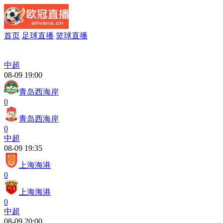
首页
足球直播
篮球直播
中超
08-09 19:00
青岛西海岸
0
青岛西海岸
0
中超
08-09 19:35
上海海港
0
上海海港
0
中超
08-09 20:00