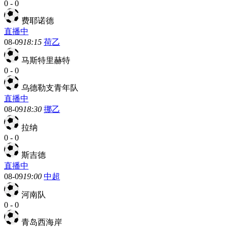
0
-
0
费耶诺德
直播中
08-09
18:15
荷乙
马斯特里赫特
0
-
0
乌德勒支青年队
直播中
08-09
18:30
挪乙
拉纳
0
-
0
斯吉德
直播中
08-09
19:00
中超
河南队
0
-
0
青岛西海岸