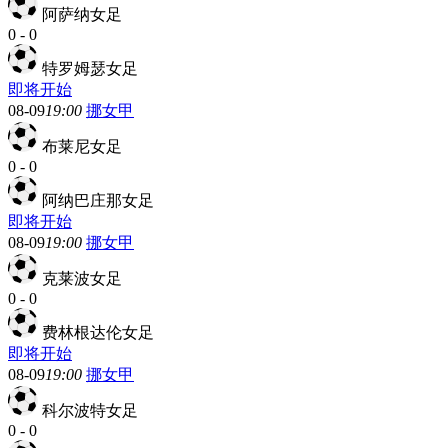
阿萨纳女足
0
-
0
特罗姆瑟女足
即将开始
08-09
19:00
挪女甲
布莱尼女足
0
-
0
阿纳巴庄那女足
即将开始
08-09
19:00
挪女甲
克莱波女足
0
-
0
费林根达伦女足
即将开始
08-09
19:00
挪女甲
科尔波特女足
0
-
0