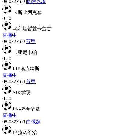
08-08
23:00
哈萨克超
卡斯比阿克套
0
-
0
乌利塔哲兹卡兹甘
直播中
08-08
23:00
芬甲
卡亚尼卡帕
0
-
0
EIF埃克纳斯
直播中
08-08
23:00
芬甲
SJK学院
0
-
0
PK-35海辛基
直播中
08-08
23:00
白俄超
巴拉诺维治