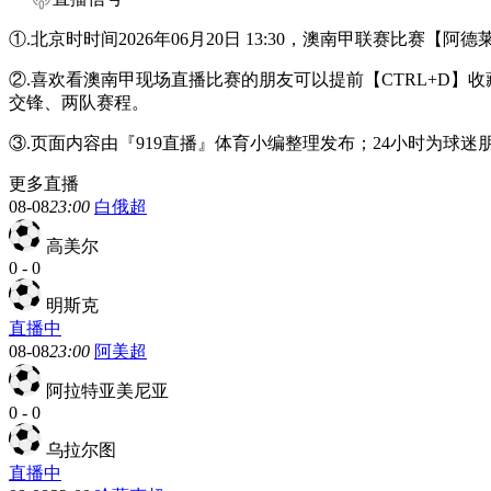
①.北京时时间2026年06月20日 13:30，澳南甲联赛比赛
②.喜欢看澳南甲现场直播比赛的朋友可以提前【CTRL+D
交锋、两队赛程。
③.页面内容由『919直播』体育小编整理发布；24小时为球
更多直播
08-08
23:00
白俄超
高美尔
0
-
0
明斯克
直播中
08-08
23:00
阿美超
阿拉特亚美尼亚
0
-
0
乌拉尔图
直播中