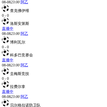
08-08
23:00
阿乙
查克佛伊维
0
-
0
洛斯安第斯
直播中
08-08
23:00
阿乙
博利瓦尔
0
-
0
科多巴竞赛会
直播中
08-08
23:00
阿乙
圭梅斯竞技
0
-
0
拉费尔拿
直播中
08-08
23:00
阿乙
贝尔格拉诺防卫队