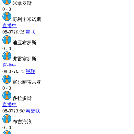
米拿罗斯
0
-
0
哥利卡米诺斯
直播中
08-07
10:15
墨联
迪亚布罗斯
0
-
0
弗雷塞罗斯
直播中
08-07
10:15
墨联
富尔萨雷吉亚
0
-
0
多拉多斯
直播中
08-07
13:00
泰篮联
布吉海浪
0
-
0