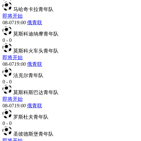
马哈奇卡拉青年队
即将开始
08-07
19:00
俄青联
莫斯科迪纳摩青年队
0
-
0
莫斯科火车头青年队
即将开始
08-07
19:00
俄青联
法克尔青年队
0
-
0
莫斯科斯巴达青年队
即将开始
08-07
19:00
俄青联
罗斯杜夫青年队
0
-
0
圣彼德斯堡青年队
即将开始