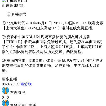
山东高速U21
直播信号
①.北京时时间2026年06月15日 20:00，中国NBL U21联赛比赛
【上海大鲨鱼U21VS山东高速U21】准时在线免费直播。
②.喜欢看中国NBL U21现场直播比赛的朋友可以提前
【CTRL+D】收藏本页面以免错过直播。还为您在本页面索引
了相关中国NBL U21、上海大鲨鱼U21直播、山东高速U21直
播的近期比赛列表以及两队历史交锋、两队赛程。
③.页面内容由『919直播』体育小编整理发布；24小时为球迷
朋友提供最新的体育赛事直播、足球直播，中国NBL U21直
播。
更多直播
08-07
13:00
泰篮联
布吉海浪
0
-
0
素攀武里狙击手