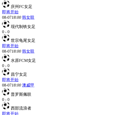
庆州FC女足
即将开始
08-07
18:00
韩女联
现代制铁女足
0
-
0
世宗龟尾女足
即将开始
08-07
18:00
韩女联
水原FCM女足
0
-
0
昌宁女足
即将开始
08-07
18:00
澳威甲
普罗斯佩联
0
-
0
西部流浪者
即将开始