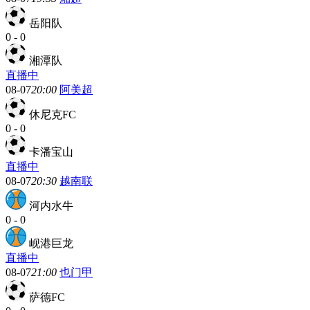
岳阳队
0
-
0
湘潭队
直播中
08-07
20:00
阿美超
休尼克FC
0
-
0
卡潘宝山
直播中
08-07
20:30
越南联
河内水牛
0
-
0
岘港巨龙
直播中
08-07
21:00
也门甲
萨德FC