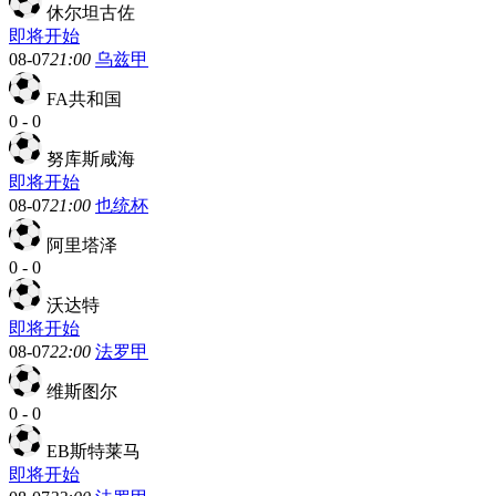
休尔坦古佐
即将开始
08-07
21:00
乌兹甲
FA共和国
0
-
0
努库斯咸海
即将开始
08-07
21:00
也统杯
阿里塔泽
0
-
0
沃达特
即将开始
08-07
22:00
法罗甲
维斯图尔
0
-
0
EB斯特莱马
即将开始