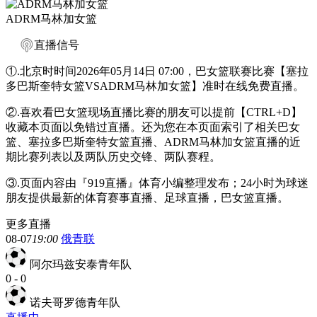
ADRM马林加女篮
直播信号
①.北京时时间2026年05月14日 07:00，巴女篮联赛比赛【塞拉
多巴斯奎特女篮VSADRM马林加女篮】准时在线免费直播。
②.喜欢看巴女篮现场直播比赛的朋友可以提前【CTRL+D】
收藏本页面以免错过直播。还为您在本页面索引了相关巴女
篮、塞拉多巴斯奎特女篮直播、ADRM马林加女篮直播的近
期比赛列表以及两队历史交锋、两队赛程。
③.页面内容由『919直播』体育小编整理发布；24小时为球迷
朋友提供最新的体育赛事直播、足球直播，巴女篮直播。
更多直播
08-07
19:00
俄青联
阿尔玛兹安泰青年队
0
-
0
诺夫哥罗德青年队