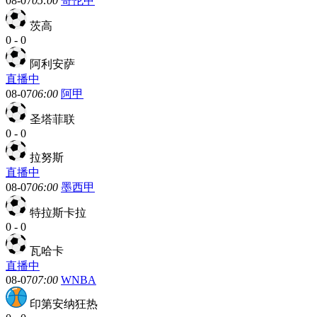
08-07
05:00
哥伦甲
茨高
0
-
0
阿利安萨
直播中
08-07
06:00
阿甲
圣塔菲联
0
-
0
拉努斯
直播中
08-07
06:00
墨西甲
特拉斯卡拉
0
-
0
瓦哈卡
直播中
08-07
07:00
WNBA
印第安纳狂热