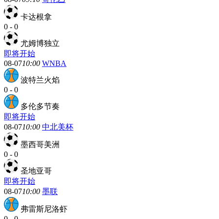
卡达根拿
0
-
0
尤姆博独立
即将开始
08-07
10:00
WNBA
波特兰火焰
0
-
0
多伦多节奏
即将开始
08-07
10:00
中北美杯
墨西哥美洲
0
-
0
圣地亚哥
即将开始
08-07
10:00
墨联
弗雷斯尼洛虾
0
-
0