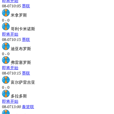
即将开始
08-07
10:05
墨联
米拿罗斯
0
-
0
哥利卡米诺斯
即将开始
08-07
10:15
墨联
迪亚布罗斯
0
-
0
弗雷塞罗斯
即将开始
08-07
10:15
墨联
富尔萨雷吉亚
0
-
0
多拉多斯
即将开始
08-07
13:00
泰篮联