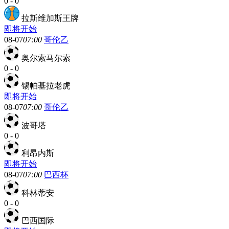
0
-
0
拉斯维加斯王牌
即将开始
08-07
07:00
哥伦乙
奥尔索马尔索
0
-
0
锡帕基拉老虎
即将开始
08-07
07:00
哥伦乙
波哥塔
0
-
0
利昂内斯
即将开始
08-07
07:00
巴西杯
科林蒂安
0
-
0
巴西国际